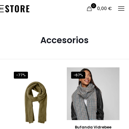
0
0,00
€
Accesorios
-77%
-67%
Bufanda Vidrebee