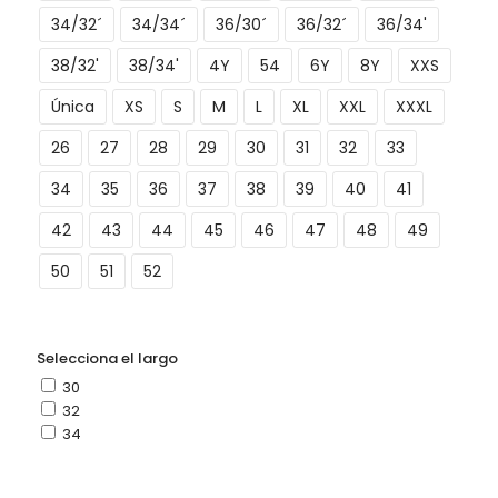
34/32´
34/34´
36/30´
36/32´
36/34'
38/32'
38/34'
4Y
54
6Y
8Y
XXS
Única
XS
S
M
L
XL
XXL
XXXL
26
27
28
29
30
31
32
33
34
35
36
37
38
39
40
41
42
43
44
45
46
47
48
49
50
51
52
Selecciona el largo
30
32
34