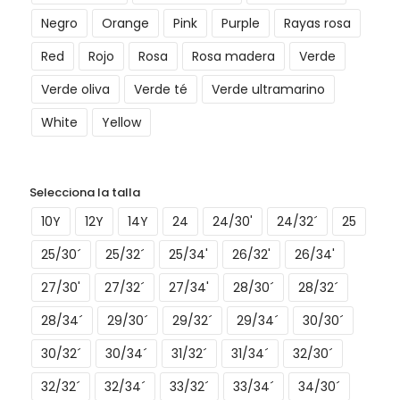
Negro
Orange
Pink
Purple
Rayas rosa
Red
Rojo
Rosa
Rosa madera
Verde
Verde oliva
Verde té
Verde ultramarino
White
Yellow
Selecciona la talla
10Y
12Y
14Y
24
24/30'
24/32´
25
25/30´
25/32´
25/34'
26/32'
26/34'
27/30'
27/32´
27/34'
28/30´
28/32´
28/34´
29/30´
29/32´
29/34´
30/30´
30/32´
30/34´
31/32´
31/34´
32/30´
32/32´
32/34´
33/32´
33/34´
34/30´