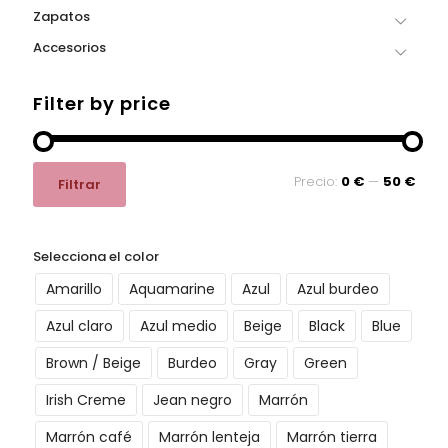
Zapatos
Accesorios
Filter by price
Precio
Precio
Precio:
0 €
—
50 €
Filtrar
mínimo
máximo
Selecciona el color
Amarillo
Aquamarine
Azul
Azul burdeo
Azul claro
Azul medio
Beige
Black
Blue
Brown / Beige
Burdeo
Gray
Green
Irish Creme
Jean negro
Marrón
Marrón café
Marrón lenteja
Marrón tierra