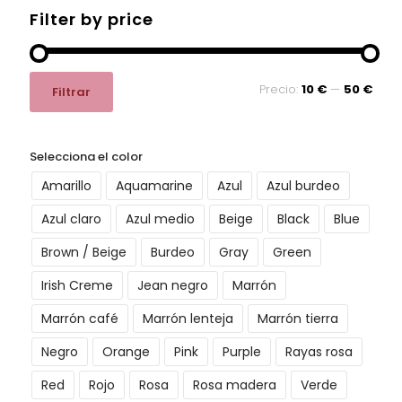
Filter by price
Precio
Precio
Precio:
10 €
—
50 €
Filtrar
mínimo
máximo
Selecciona el color
Amarillo
Aquamarine
Azul
Azul burdeo
Azul claro
Azul medio
Beige
Black
Blue
Brown / Beige
Burdeo
Gray
Green
Irish Creme
Jean negro
Marrón
Marrón café
Marrón lenteja
Marrón tierra
Negro
Orange
Pink
Purple
Rayas rosa
Red
Rojo
Rosa
Rosa madera
Verde