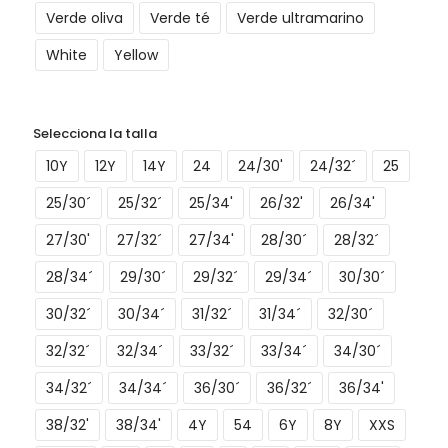
Verde oliva
Verde té
Verde ultramarino
White
Yellow
Selecciona la talla
10Y
12Y
14Y
24
24/30'
24/32´
25
25/30´
25/32´
25/34'
26/32'
26/34'
27/30'
27/32´
27/34'
28/30´
28/32´
28/34´
29/30´
29/32´
29/34´
30/30´
30/32´
30/34´
31/32´
31/34´
32/30´
32/32´
32/34´
33/32´
33/34´
34/30´
34/32´
34/34´
36/30´
36/32´
36/34'
38/32'
38/34'
4Y
54
6Y
8Y
XXS