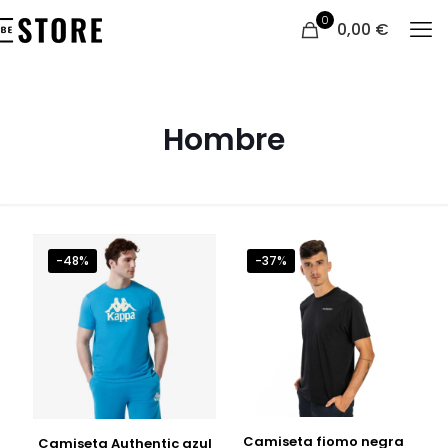
0
0,00
€
Hombre
-48%
-37%
Camiseta fiomo negra
Camiseta Authentic azul