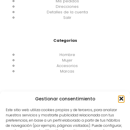
Mis pedidos
Direcciones
Detalles de la cuenta
Salir
Categorías
Hombre
Mujer
Accesorios
Marcas
Información legal
Gestionar consentimiento
Aviso Legal
Este sitio web utiliza cookies propias y de terceros, para analizar
Política de privacidad
nuestros servicios y mostrarte publicidad relacionada con tus
Política de cookies
preferencias, en base a un perfil elaborado a partir de tus hábitos
Condiciones de contratación
de navegación (por ejemplo, páginas visitadas). Puede configurar,