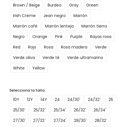
Brown / Beige
Burdeo
Gray
Green
Irish Creme
Jean negro
Marrón
Marrón café
Marrón lenteja
Marrón tierra
Negro
Orange
Pink
Purple
Rayas rosa
Red
Rojo
Rosa
Rosa madera
Verde
Verde oliva
Verde té
Verde ultramarino
White
Yellow
Selecciona la talla
10Y
12Y
14Y
24
24/30'
24/32´
25
25/30´
25/32´
25/34'
26/32'
26/34'
27/30'
27/32´
27/34'
28/30´
28/32´