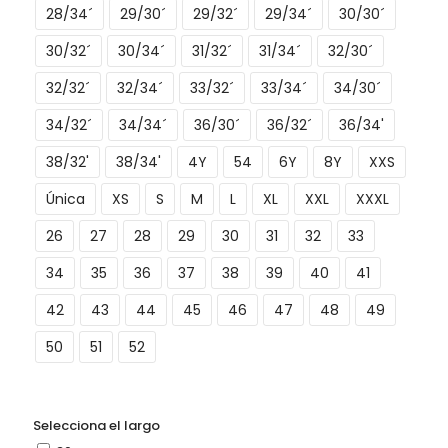
28/34´
29/30´
29/32´
29/34´
30/30´
30/32´
30/34´
31/32´
31/34´
32/30´
32/32´
32/34´
33/32´
33/34´
34/30´
34/32´
34/34´
36/30´
36/32´
36/34'
38/32'
38/34'
4Y
54
6Y
8Y
XXS
Única
XS
S
M
L
XL
XXL
XXXL
26
27
28
29
30
31
32
33
34
35
36
37
38
39
40
41
42
43
44
45
46
47
48
49
50
51
52
Selecciona el largo