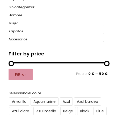
la
la
Sin categorizar
página
página
de
de
Hombre
producto
producto
Mujer
Zapatos
Accesorios
Filter by price
Precio
Precio
Precio:
0 €
—
50 €
Filtrar
mínimo
máximo
Selecciona el color
Amarillo
Aquamarine
Azul
Azul burdeo
Azul claro
Azul medio
Beige
Black
Blue