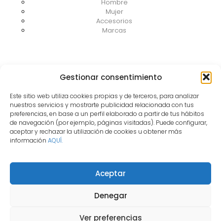
Hombre
Mujer
Pantalón elástico
Accesorios
Marcas
Talla
Cintura (cm)
Cadera (cm)
XS
66/68
92/94
Información legal
S
70/72
96/98
Gestionar consentimiento
Aviso Legal
M
74/76
100/102
Este sitio web utiliza cookies propias y de terceros, para analizar
Política de privacidad
nuestros servicios y mostrarte publicidad relacionada con tus
Política de cookies
L
79/81
105/107
preferencias, en base a un perfil elaborado a partir de tus hábitos
Condiciones de contratación
de navegación (por ejemplo, páginas visitadas). Puede configurar,
Desestimiento
aceptar y rechazar la utilización de cookies u obtener más
XL
83/85
109/111
información
AQUÍ.
XXL
88/90
114/116
Aceptar
XXXL
92/94
118/120
Cinturones
Denegar
Talla
Cintura (cm)
Ver preferencias