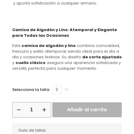
y aporta sofisticación a cualquier armario.
Camisa de Algodón y Lino: Atemporal y Elegante
para Todas las Ocasiones
Esta
camisa de algodón y lino
combina comodidad,
frescura y estilo atemporal, siendo ideal para el día a
día y ocasiones festivas. Su diseño
de corte ajustado
y
cuello clásico
asegura una apariencia sofisticada y
versátil, perfecta para cualquier momento.
S
XL
Selecciona la talla
ONSCAIDEN
Añadir al carrito
ls
solid
Alternative:
linen
shirt
Guía de tallas
noos