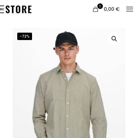
0
0,00 €
-72%