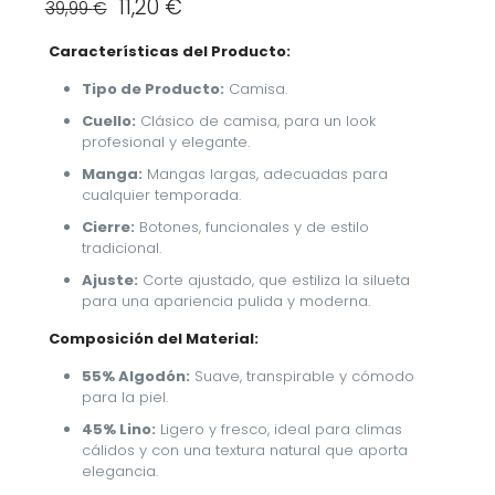
El
El
11,20
€
39,99
€
precio
precio
original
actual
Características del Producto:
era:
es:
39,99 €.
11,20 €.
Tipo de Producto:
Camisa.
Cuello:
Clásico de camisa, para un look
profesional y elegante.
Manga:
Mangas largas, adecuadas para
cualquier temporada.
Cierre:
Botones, funcionales y de estilo
tradicional.
Ajuste:
Corte ajustado, que estiliza la silueta
para una apariencia pulida y moderna.
Composición del Material:
55% Algodón:
Suave, transpirable y cómodo
para la piel.
45% Lino:
Ligero y fresco, ideal para climas
cálidos y con una textura natural que aporta
elegancia.