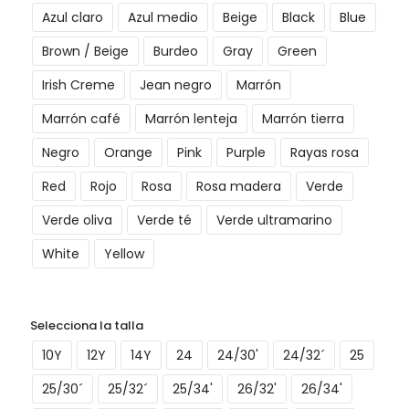
Azul claro
Azul medio
Beige
Black
Blue
Brown / Beige
Burdeo
Gray
Green
Irish Creme
Jean negro
Marrón
Marrón café
Marrón lenteja
Marrón tierra
Negro
Orange
Pink
Purple
Rayas rosa
Red
Rojo
Rosa
Rosa madera
Verde
Verde oliva
Verde té
Verde ultramarino
White
Yellow
Selecciona la talla
10Y
12Y
14Y
24
24/30'
24/32´
25
25/30´
25/32´
25/34'
26/32'
26/34'