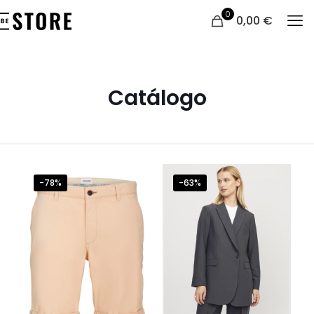
0
0,00 €
Catálogo
-78%
-63%