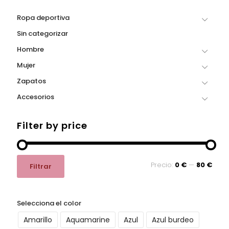
la
la
Ropa deportiva
página
página
de
de
Sin categorizar
producto
producto
Hombre
Mujer
Zapatos
Accesorios
Filter by price
Precio
Precio
Precio:
0 €
—
80 €
Filtrar
mínimo
máximo
Selecciona el color
Amarillo
Aquamarine
Azul
Azul burdeo