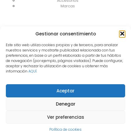
Accesorios
Marcas
Información legal
Gestionar consentimiento
Aviso Legal
Este sitio web utiliza cookies propias y de terceros, para analizar
Política de privacidad
nuestros servicios y mostrarte publicidad relacionada con tus
Política de cookies
preferencias, en base a un perfil elaborado a partir de tus hábitos
Condiciones de contratación
de navegación (por ejemplo, páginas visitadas). Puede configurar,
Desestimiento
aceptar y rechazar la utilización de cookies u obtener más
información
AQUÍ.
Aceptar
Denegar
Ver preferencias
Política de cookies