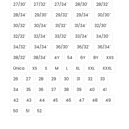
27/30'
27/32´
27/34'
28/30´
28/32´
28/34´
29/30´
29/32´
29/34´
30/30´
30/32´
30/34´
31/32´
31/34´
32/30´
32/32´
32/34´
33/32´
33/34´
34/30´
34/32´
34/34´
36/30´
36/32´
36/34'
38/32'
38/34'
4Y
54
6Y
8Y
XXS
Única
XS
S
M
L
XL
XXL
XXXL
26
27
28
29
30
31
32
33
34
35
36
37
38
39
40
41
42
43
44
45
46
47
48
49
50
51
52